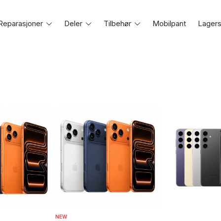
Reparasjoner
Toggle
Deler
Toggle
Tilbehør
Toggle
Mobilpant
Lagers
e
menu
menu
menu
NEW