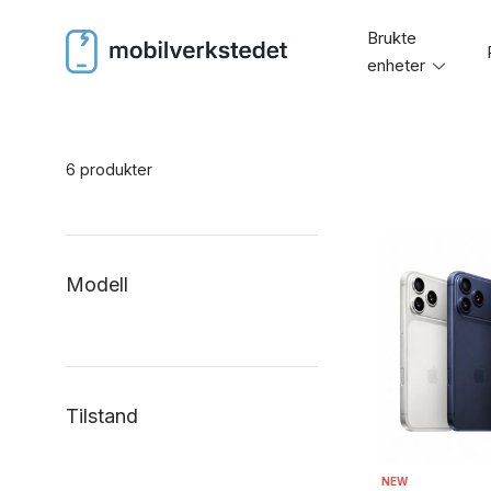
Skip
Brukte
to
enheter
Toggl
content
menu
6 produkter
Modell
Tilstand
NEW