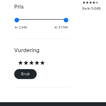
Pris
Vurdert
fra
kr
5.049
4.50
av 5
Vurdering
Vurdering
Bruk