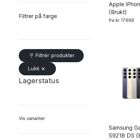
Apple iPhon
(Brukt)
Filtrer på farge
fra
kr
17.699
Filtrér produkter
Lukk
Lagerstatus
Vis varianter
Samsung Ga
S921B DS (B