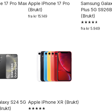
e 17 Pro Max
Apple iPhone 17 Pro
Samsung Gala
(Brukt)
Plus 5G S926
(Brukt)
fra
kr
15.149
Dette
Dette
Vurdert
produktet
produktet
fra
kr
5.949
4.67
De
av 5
har
har
pr
flere
flere
h
varianter.
varianter.
fl
Alternativene
Alternativene
va
kan
kan
Al
velges
velges
k
på
på
ve
produktsiden
produktsiden
p
pr
laxy S24 5G
Apple iPhone XR (Brukt)
rukt)