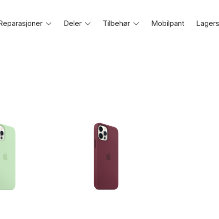
Reparasjoner
Toggle
Deler
Toggle
Tilbehør
Toggle
Mobilpant
Lagers
e
menu
menu
menu