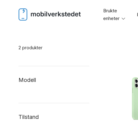
Skip
Brukte
to
enheter
Toggl
content
menu
2 produkter
Modell
Tilstand