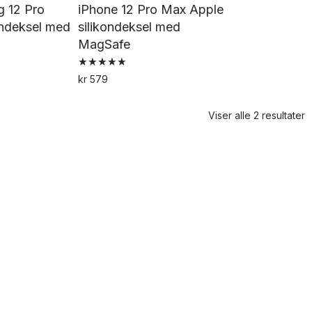
g 12 Pro
iPhone 12 Pro Max Apple
ondeksel med
silikondeksel med
MagSafe
Vurdert
kr
579
5.00
Dette
Dette
av 5
produktet
produktet
Viser alle 2 resultater
har
har
flere
flere
varianter.
varianter.
Alternativene
Alternativene
kan
kan
velges
velges
på
på
produktsiden
produktsiden