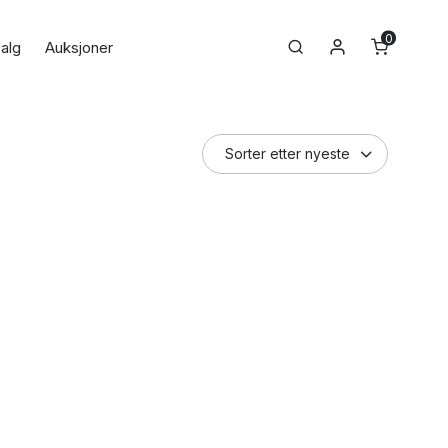
0
Min konto
Search
alg
Auksjoner