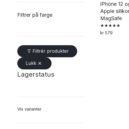
iPhone 12 o
Apple silik
Filtrer på farge
MagSafe
Vurdert
kr
579
4.91
av 5
Filtrér produkter
Lukk
Lagerstatus
Vis varianter