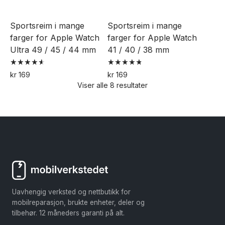
kan
kan
velges
velges
Sportsreim i mange
Sportsreim i mange
på
på
farger for Apple Watch
farger for Apple Watch
produktsiden
produktsiden
Ultra 49 / 45 / 44 mm
41 / 40 / 38 mm
Vurdert
Vurdert
kr
169
kr
169
4.65
4.85
Viser alle 8 resultater
Dette
Dette
av 5
av 5
produktet
produktet
har
har
flere
flere
varianter.
varianter.
Alternativene
Alternativene
kan
kan
velges
velges
Uavhengig verksted og nettbutikk for
på
på
mobilreparasjon, brukte enheter, deler og
produktsiden
produktsiden
tilbehør. 12 måneders garanti på alt.