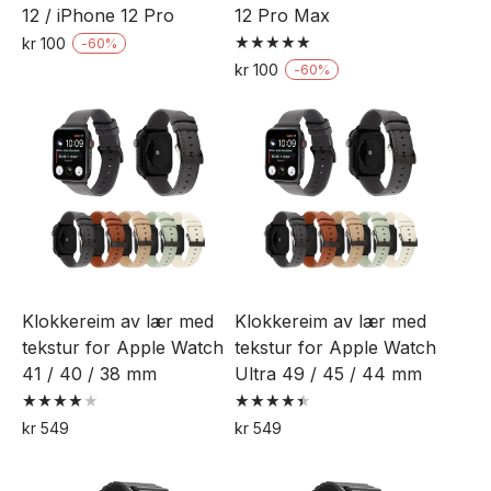
12 / iPhone 12 Pro
12 Pro Max
kr
100
-
60
%
Vurdert
Dette
kr
100
-
60
%
5.00
Dette
av 5
produktet
produktet
har
har
flere
flere
varianter.
varianter.
Alternativene
Alternativene
kan
kan
velges
velges
på
Klokkereim av lær med
Klokkereim av lær med
på
produktsiden
tekstur for Apple Watch
tekstur for Apple Watch
produktsiden
41 / 40 / 38 mm
Ultra 49 / 45 / 44 mm
Vurdert
Vurdert
kr
549
kr
549
4.00
4.50
Dette
Dette
av 5
av 5
produktet
produktet