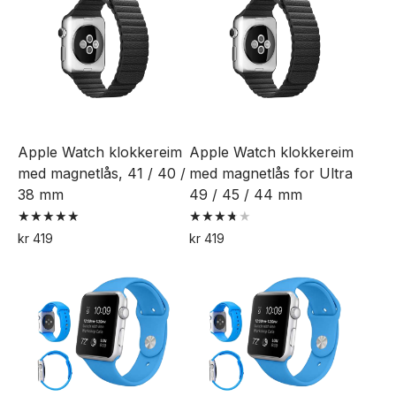
har
har
flere
flere
varianter.
varianter.
Alternativene
Alternativene
kan
kan
velges
velges
Apple Watch klokkereim
Apple Watch klokkereim
på
på
med magnetlås, 41 / 40 /
med magnetlås for Ultra
produktsiden
produktsiden
38 mm
49 / 45 / 44 mm
Vurdert
Vurdert
kr
419
kr
419
5.00
3.78
Dette
Dette
av 5
av 5
produktet
produktet
har
har
flere
flere
varianter.
varianter.
Alternativene
Alternativene