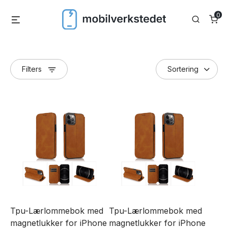
Skip
0
Menu
Search
to
content
Filters
Tpu-Lærlommebok med
Tpu-Lærlommebok med
magnetlukker for iPhone
magnetlukker for iPhone