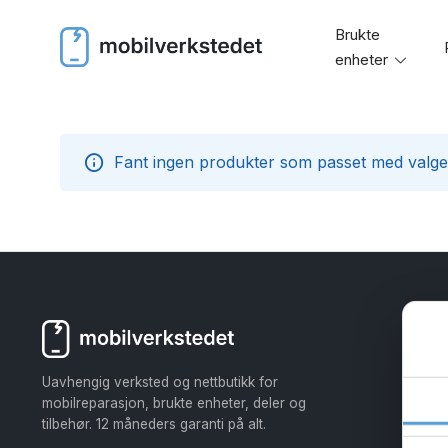
Skip
Brukte
to
enheter
Toggl
content
menu
Fant ingen produkter som passet med valge
Uavhengig verksted og nettbutikk for
mobilreparasjon, brukte enheter, deler og
tilbehør. 12 måneders garanti på alt.