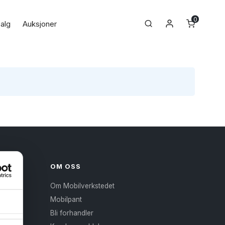
0
Min konto
Search
alg
Auksjoner
OM OSS
Om Mobilverkstedet
Mobilpant
Bli forhandler