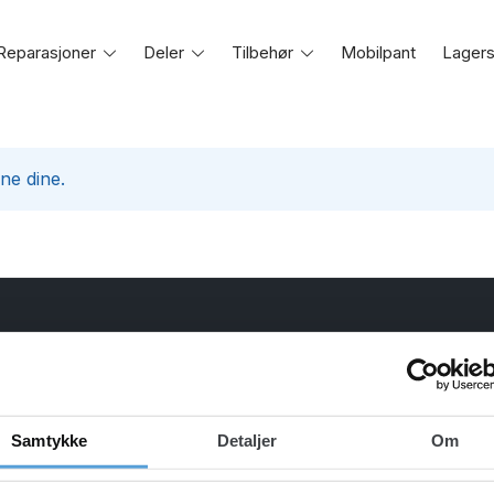
Reparasjoner
Toggle
Deler
Toggle
Tilbehør
Toggle
Mobilpant
Lagers
e
menu
menu
menu
ne dine.
BUTIKK
KUNDESERVICE
Brukte enheter
Kontakt oss
Reparasjoner
Min konto
Samtykke
Detaljer
Om
Deler
Bestilt reparasjon?