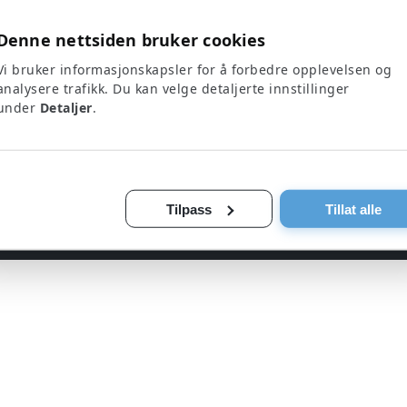
Tilbehør
Retur og angrerett
Lagersalg
Garanti
Denne nettsiden bruker cookies
Auksjoner
Frakt og levering
Vi bruker informasjonskapsler for å forbedre opplevelsen og
Betaling
analysere trafikk. Du kan velge detaljerte innstillinger
under
Detaljer
.
Tilpass
Tillat alle