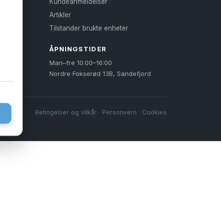
Kundeanmeldelser
Artikler
Tilstander brukte enheter
ÅPNINGSTIDER
Man–fre 10:00–16:00
Nordre Fokserød 13B, Sandefjord
Betingelser og vilkår
·
Personvern
·
Cookies