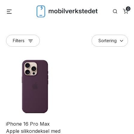
Skip
0
Menu
Search
to
content
Filters
iPhone 16 Pro Max
Apple silikondeksel med