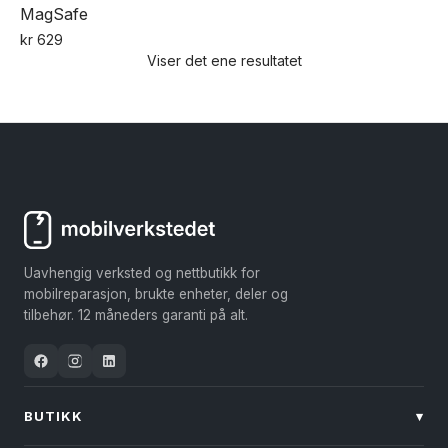
MagSafe
kr
629
Viser det ene resultatet
Dette
produktet
har
flere
varianter.
Alternativene
kan
velges
Uavhengig verksted og nettbutikk for
på
mobilreparasjon, brukte enheter, deler og
produktsiden
tilbehør. 12 måneders garanti på alt.
BUTIKK
▾