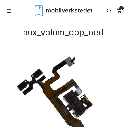
Skip
0
Menu
Search
to
content
aux_volum_opp_ned