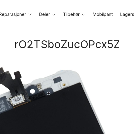
Reparasjoner
Toggle
Deler
Toggle
Tilbehør
Toggle
Mobilpant
Lagers
e
menu
menu
menu
rO2TSboZucOPcx5Z