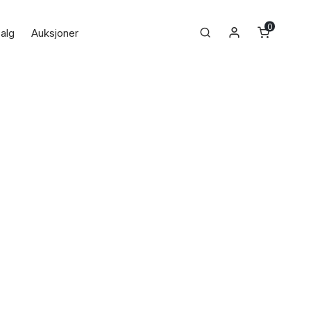
0
Min konto
Search
alg
Auksjoner