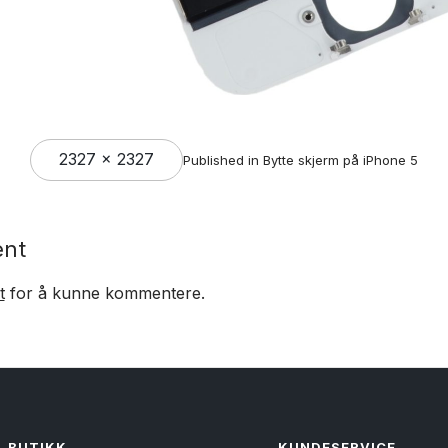
Full
2327 × 2327
Published in
Bytte skjerm på iPhone 5
size
ent
t
for å kunne kommentere.
BUTIKK
KUNDESERVICE