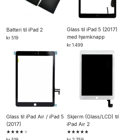
Glass til iPad 5 (2017)
Batteri til iPad 2
med hjemknapp
kr
519
kr
1.499
Dette
produktet
har
flere
varianter.
Alternativene
kan
velges
Glass til iPad Air / iPad 5
Skjerm (Glass/LCD) til
på
(2017)
iPad Air 2
produktsiden
Vurdert
Vurdert
kr
519
kr
2.759