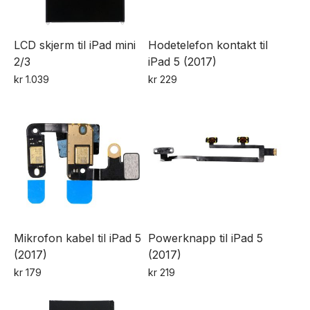
LCD skjerm til iPad mini
Hodetelefon kontakt til
2/3
iPad 5 (2017)
kr
1.039
kr
229
Dette
produktet
har
flere
varianter.
Alternativene
kan
velges
Mikrofon kabel til iPad 5
Powerknapp til iPad 5
på
(2017)
(2017)
produktsiden
kr
179
kr
219