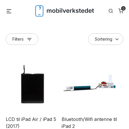
Skip
0
Menu
Search
to
content
Filters
LCD til iPad Air / iPad 5
Bluetooth/Wifi antenne til
(2017)
iPad 2