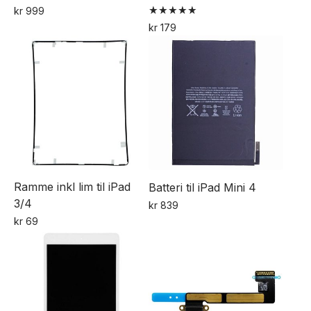
kr
999
Vurdert
kr
179
5.00
av 5
Ramme inkl lim til iPad
Batteri til iPad Mini 4
3/4
kr
839
kr
69
Dette
produktet
har
flere