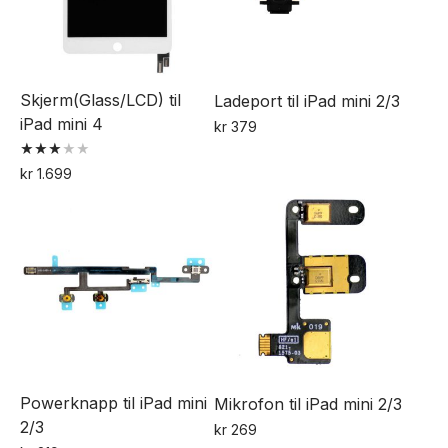
varianter.
Alternativene
kan
velges
Skjerm(Glass/LCD) til
Ladeport til iPad mini 2/3
på
iPad mini 4
kr
379
produktsiden
Dette
Vurdert
kr
1.699
produktet
3.00
Dette
av 5
har
produktet
flere
har
varianter.
flere
Alternativene
varianter.
kan
Alternativene
velges
kan
på
velges
produktsiden
Powerknapp til iPad mini
Mikrofon til iPad mini 2/3
på
2/3
kr
269
produktsiden