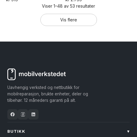
4.00
5.00
Viser 1–48 av 53 resultater
Dette
Dette
av 5
av 5
produktet
produktet
Vis flere
har
har
flere
flere
varianter.
varianter.
Alternativene
Alternativene
kan
kan
velges
velges
på
på
produktsiden
produktsiden
Uavhengig verksted og nettbutikk for
mobilreparasjon, brukte enheter, deler og
tilbehør. 12 måneders garanti på alt.
BUTIKK
▾