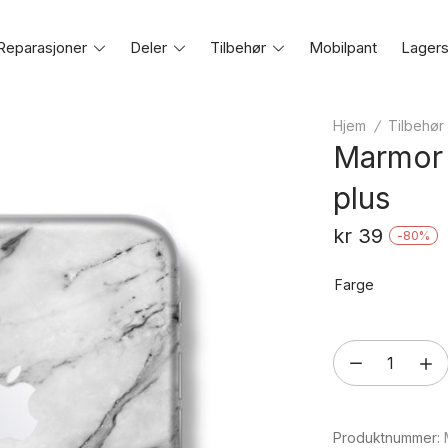
Reparasjoner
Toggle
Deler
Toggle
Tilbehør
Toggle
Mobilpant
Lagers
e
menu
menu
menu
Hjem
/
Tilbehør
Marmor 
plus
kr
39
-
80
%
Farge
Marmor
stickers
for
Produktnummer:
iPhone