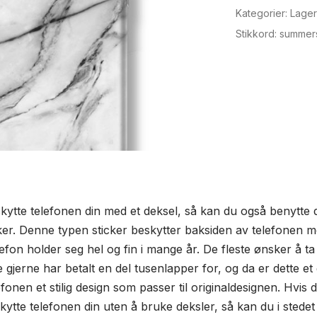
7
Kategorier:
Lager
plus
Stikkord:
summer
antall
eskytte telefonen din med et deksel, så kan du også benytte
ker. Denne typen sticker beskytter baksiden av telefonen m
elefon holder seg hel og fin i mange år. De fleste ønsker å t
gjerne har betalt en del tusenlapper for, og da er dette et 
fonen et stilig design som passer til originaldesignen. Hvis
skytte telefonen din uten å bruke deksler, så kan du i sted