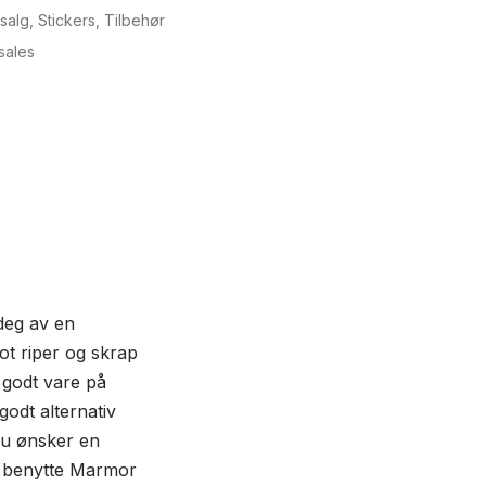
salg
,
Stickers
,
Tilbehør
sales
 deg av en
ot riper og skrap
a godt vare på
godt alternativ
 du ønsker en
et benytte Marmor