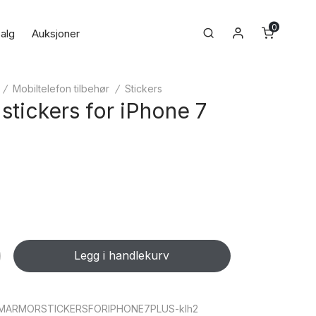
0
Min konto
Search
alg
Auksjoner
/
Mobiltelefon tilbehør
/
Stickers
stickers for iPhone 7
Legg i handlekurv
MARMORSTICKERSFORIPHONE7PLUS-klh2