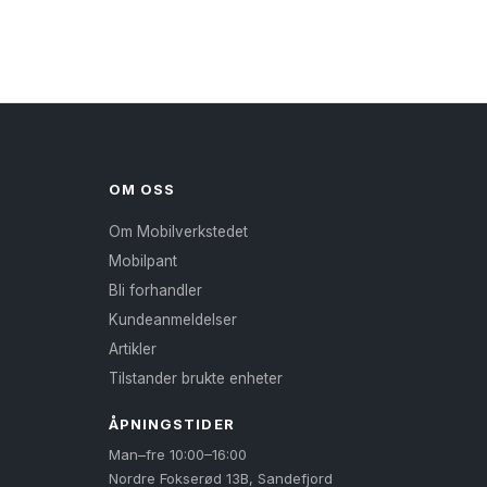
OM OSS
Om Mobilverkstedet
Mobilpant
Bli forhandler
Kundeanmeldelser
Artikler
Tilstander brukte enheter
ÅPNINGSTIDER
Man–fre 10:00–16:00
Nordre Fokserød 13B, Sandefjord