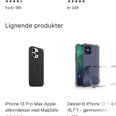
Vurdert
Vurdert
fra
kr
199
kr
349
4.60
4.82
Dette
av 5
av 5
produktet
Lignende produkter
har
flere
varianter.
Alternativene
kan
velges
på
produktsiden
iPhone 13 Pro Max Apple
Deksel til iPhone 13 Pro
silikondeksel med MagSafe
(6,7″) – gjennomsiktig