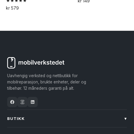
kr
149
Vurdert
kr
579
4.96
Dette
av 5
produktet
har
flere
varianter.
Alternativene
kan
velges
Uavhengig verksted og nettbutikk for
på
mobilreparasjon, brukte enheter, deler og
produktsiden
tilbehør. 12 måneders garanti på alt.
BUTIKK
▾