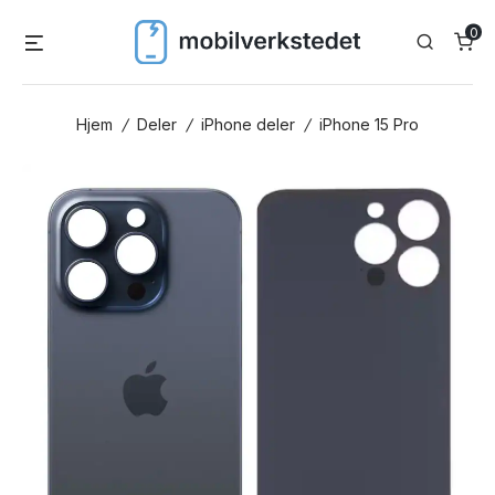
Skip
0
Menu
Search
to
content
Hjem
/
Deler
/
iPhone deler
/
iPhone 15 Pro