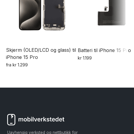
Skjerm (OLED/LCD og glass) til
Batteri til iPhone 15 Pro
iPhone 15 Pro
kr
1.199
fra
kr
1.299
Dette
produktet
har
flere
varianter.
Alternativene
kan
velges
Uavhengig verksted og nettbutikk for