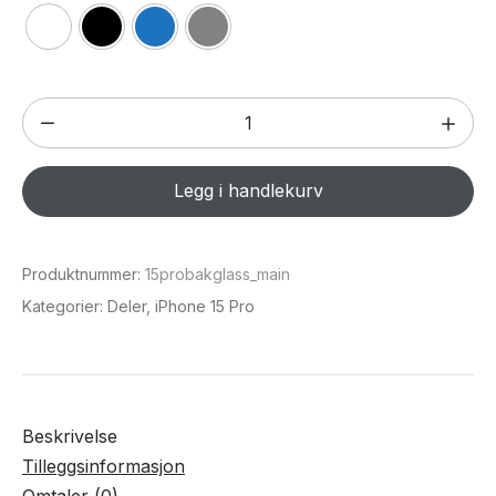
DIY
Bakglass
for
Legg i handlekurv
iPhone
15
Pro
Produktnummer:
15probakglass_main
antall
Kategorier:
Deler
,
iPhone 15 Pro
Beskrivelse
Tilleggsinformasjon