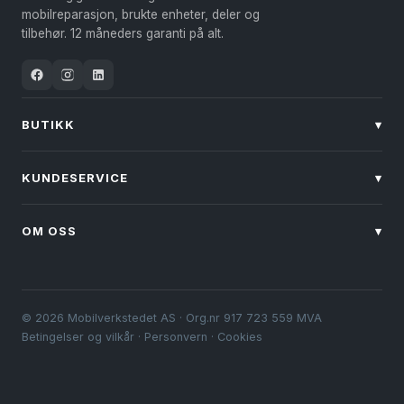
på
mobilreparasjon, brukte enheter, deler og
produktsiden
tilbehør. 12 måneders garanti på alt.
BUTIKK
▾
KUNDESERVICE
▾
OM OSS
▾
© 2026 Mobilverkstedet AS · Org.nr 917 723 559 MVA
Betingelser og vilkår
·
Personvern
·
Cookies