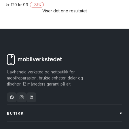
Vurdert
Opprinnelig
Nåværende
kr
129
kr
99
-
23
%
5.00
Viser det ene resultatet
pris
pris
av 5
var:
er:
kr 129.
kr 99.
Uavhengig verksted og nettbutikk for
mobilreparasjon, brukte enheter, deler og
tilbehør. 12 måneders garanti på alt.
BUTIKK
▾