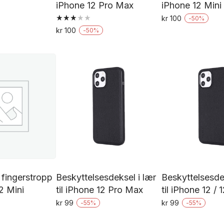
iPhone 12 Pro Max
iPhone 12 Mini
kr
100
-
50
%
Vurdert
De
kr
100
-
50
%
3.00
Dette
Dette
av 5
pr
produktet
produktet
h
har
har
fl
flere
flere
va
varianter.
varianter.
Al
Alternativene
Alternativene
k
kan
kan
ve
velges
velges
p
på
på
pr
produktsiden
produktsiden
fingerstropp
Beskyttelsesdeksel i lær
Beskyttelsesde
2 Mini
til iPhone 12 Pro Max
til iPhone 12 / 
kr
99
kr
99
-
55
%
-
55
%
Dette
Dette
De