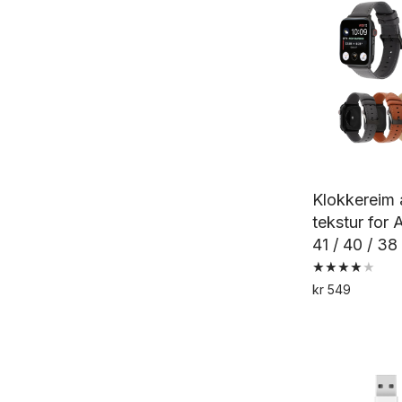
Klokkereim 
tekstur for
41 / 40 / 3
Vurdert
kr
549
4.00
av 5