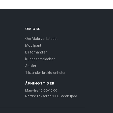
Alternativene
lges
kan
å
velges
oduktsiden
på
produktsiden
OM OSS
Om Mobilverkstedet
Mobilpant
Bli forhandler
Kundeanmeldelser
Artikler
Tilstander brukte enheter
ÅPNINGSTIDER
Man–fre 10:00–16:00
Nordre Fokserød 13B, Sandefjord