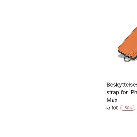
Beskyttels
strap for iP
Max
kr
100
-
50
%