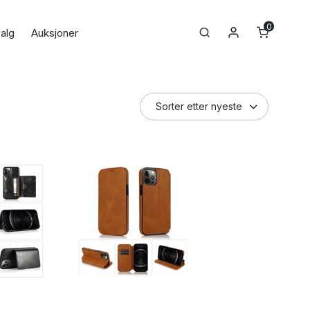
0
Min konto
Search
alg
Auksjoner