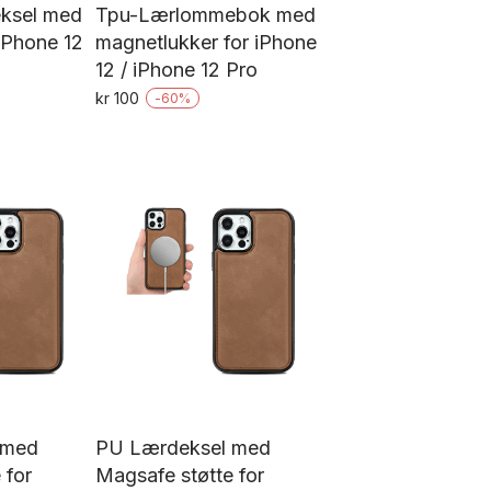
eksel med
Tpu-Lærlommebok med
iPhone 12
magnetlukker for iPhone
12 / iPhone 12 Pro
kr
100
-
60
%
Dette
tte
produktet
oduktet
har
ar
flere
ere
varianter.
rianter.
Alternativene
ternativene
kan
an
velges
lges
på
å
produktsiden
oduktsiden
 med
PU Lærdeksel med
 for
Magsafe støtte for