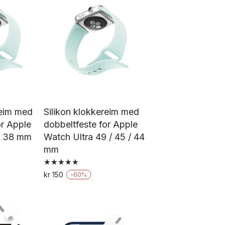
har
rianter.
flere
ternativene
varianter.
an
Alternativene
lges
kan
å
velges
oduktsiden
på
produktsiden
reim med
Silikon klokkereim med
or Apple
dobbeltfeste for Apple
 / 38 mm
Watch Ultra 49 / 45 / 44
mm
Vurdert
tte
kr
150
-
60
%
5.00
Dette
av 5
oduktet
produktet
ar
har
ere