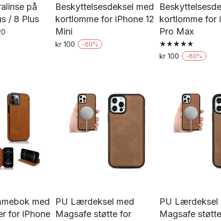
alinse på
Beskyttelsesdeksel med
Beskyttelsesd
s / 8 Plus
kortlomme for iPhone 12
kortlomme for 
Mini
Pro Max
elig
Nåværende
20
pris
kr
100
-
60
%
er:
Vurdert
Dette
kr
100
-
60
%
5.00
kr 743,20.
De
av 5
produktet
pr
har
h
flere
fl
varianter.
va
Alternativene
Al
kan
k
velges
ve
på
p
produktsiden
pr
mmebok med
PU Lærdeksel med
PU Lærdeksel
r for iPhone
Magsafe støtte for
Magsafe støtte