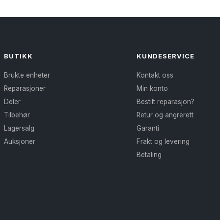
kan
ve
velges
p
på
pr
produktsiden
BUTIKK
KUNDESERVICE
Brukte enheter
Kontakt oss
Reparasjoner
Min konto
Deler
Bestilt reparasjon?
Tilbehør
Retur og angrerett
Lagersalg
Garanti
Auksjoner
Frakt og levering
Betaling