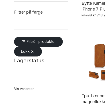
Bytte Kamer
iPhone 7 Plu
Filtrer på farge
Opprinn
kr
779
kr
743,
pris
var:
kr 779.
Filtrér produkter
Lukk
Lagerstatus
Vis varianter
Tpu-Lærlo
magnetlukke