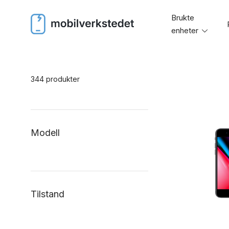
Skip
Brukte
to
enheter
Toggl
content
menu
344 produkter
Modell
Tilstand