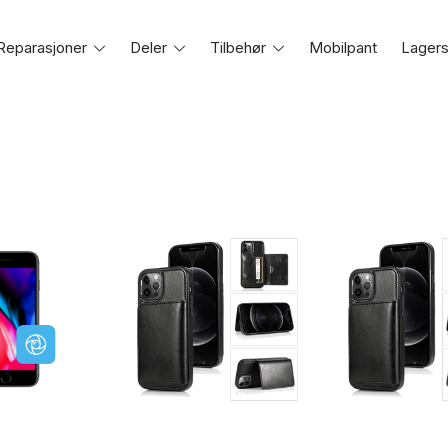
Reparasjoner
Toggle
Deler
Toggle
Tilbehør
Toggle
Mobilpant
Lagers
e
menu
menu
menu