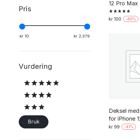
12 Pro Max
Pris
Vurdert
kr
100
-
60
%
5.00
av 5
Vurdering
Vurdering
Deksel med 
for iPhone 1
Bruk
kr
99
-
41
%