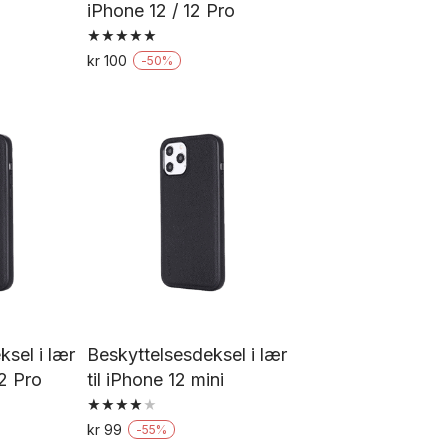
iPhone 12 / 12 Pro
Vurdert
tte
kr
100
-
50
%
5.00
Dette
av 5
oduktet
produktet
ar
har
ere
flere
rianter.
varianter.
ternativene
Alternativene
an
kan
lges
velges
å
på
oduktsiden
produktsiden
ksel i lær
Beskyttelsesdeksel i lær
12 Pro
til iPhone 12 mini
Vurdert
tte
kr
99
-
55
%
4.00