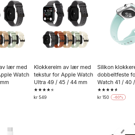
flere
flere
va
varianter.
varianter.
Al
Alternativene
Alternativene
k
kan
kan
ve
velges
velges
p
på
på
pr
produktsiden
produktsiden
av lær med
Klokkereim av lær med
Silikon klokke
 Apple Watch
tekstur for Apple Watch
dobbeltfeste f
8 mm
Ultra 49 / 45 / 44 mm
Watch 41 / 40
Vurdert
Vurdert
kr
549
kr
150
-
60
%
4.50
4.67
Dette
Dette
De
av 5
av 5
produktet
produktet
pr
har
har
h
flere
flere
fl