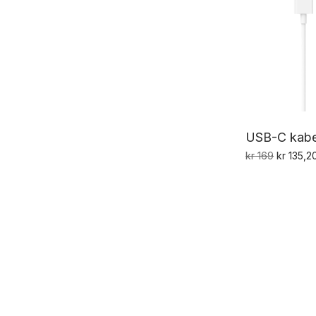
USB-C kabe
Opprinne
kr
169
kr
135,2
pris
var:
kr 169.