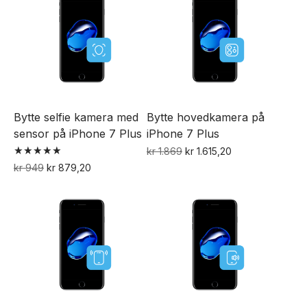
kr 1.229.
kr 1.183,20.
kr 1.349.
kr 1.279,20.
Bytte selfie kamera med
Bytte hovedkamera på
sensor på iPhone 7 Plus
iPhone 7 Plus
Opprinnelig
Nåværende
kr
1.869
kr
1.615,20
Vurdert
pris
pris
Opprinnelig
Nåværende
kr
949
kr
879,20
5.00
var:
er:
pris
pris
av 5
kr 1.869.
kr 1.615,20.
var:
er:
kr 949.
kr 879,20.