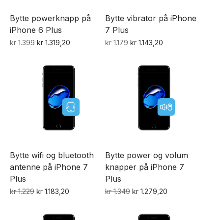
Bytte powerknapp på
Bytte vibrator på iPhone
iPhone 6 Plus
7 Plus
Opprinnelig
Nåværende
Opprinnelig
Nåværende
kr
1.399
kr
1.319,20
kr
1.179
kr
1.143,20
pris
pris
pris
pris
var:
er:
var:
er:
kr 1.399.
kr 1.319,20.
kr 1.179.
kr 1.143,20.
Bytte wifi og bluetooth
Bytte power og volum
antenne på iPhone 7
knapper på iPhone 7
Plus
Plus
Opprinnelig
Nåværende
Opprinnelig
Nåværende
kr
1.229
kr
1.183,20
kr
1.349
kr
1.279,20
pris
pris
pris
pris
var:
er:
var:
er: