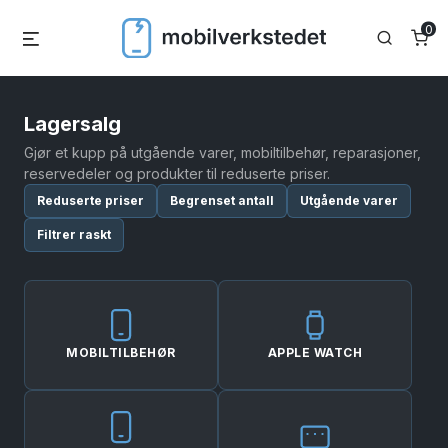
Skip
0
Menu
Search
to
content
Lagersalg
Gjør et kupp på utgående varer, mobiltilbehør, reparasjoner,
reservedeler og produkter til reduserte priser.
Reduserte priser
Begrenset antall
Utgående varer
Filtrer raskt
MOBILTILBEHØR
APPLE WATCH