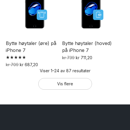
Bytte høytaler (øre) på
Bytte høytaler (hoved)
iPhone 7
på iPhone 7
Opprinnelig
Nåværende
kr
739
kr
711,20
Vurdert
pris
pris
Opprinnelig
Nåværende
kr
709
kr
687,20
5.00
Viser 1–24 av 87 resultater
var:
er:
pris
pris
av 5
kr 739.
kr 711,20.
var:
er:
Vis flere
kr 709.
kr 687,20.