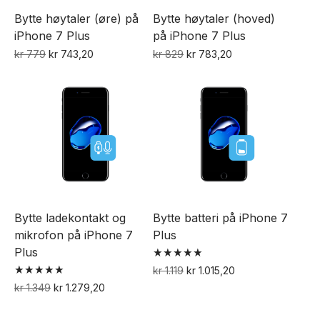
Bytte høytaler (øre) på
Bytte høytaler (hoved)
iPhone 7 Plus
på iPhone 7 Plus
Opprinnelig
Nåværende
Opprinnelig
Nåværende
kr
779
kr
743,20
kr
829
kr
783,20
pris
pris
pris
pris
var:
er:
var:
er:
kr 779.
kr 743,20.
kr 829.
kr 783,20.
Bytte ladekontakt og
Bytte batteri på iPhone 7
mikrofon på iPhone 7
Plus
Plus
Vurdert
Opprinnelig
Nåværende
kr
1.119
kr
1.015,20
5.00
Vurdert
pris
pris
av 5
Opprinnelig
Nåværende
kr
1.349
kr
1.279,20
5.00
var:
er:
pris
pris
av 5
kr 1.119.
kr 1.015,20.
var:
er: