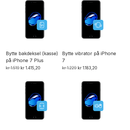
kr 1.349.
kr 1.279,20.
Bytte bakdeksel (kasse)
Bytte vibrator på iPhone
på iPhone 7 Plus
7
Opprinnelig
Nåværende
Opprinnelig
Nåværende
kr
1.519
kr
1.415,20
kr
1.229
kr
1.183,20
pris
pris
pris
pris
var:
er:
var:
er:
kr 1.519.
kr 1.415,20.
kr 1.229.
kr 1.183,20.