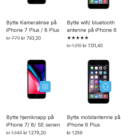
Bytte Kameralinse på
Bytte wifi/ bluetooth
iPhone 7 Plus / 8 Plus
antenne på iPhone 6
Opprinnelig
Nåværende
kr
779
kr
743,20
Vurdert
pris
pris
Opprinnelig
Nåværende
kr
1.219
kr
1.131,40
5.00
var:
er:
pris
pris
av 5
kr 779.
kr 743,20.
var:
er:
kr 1.219.
kr 1.131,40.
Bytte hjemknapp på
Bytte mobilantenne på
iPhone 7/ 8/ SE serien
iPhone 6 Plus
Opprinnelig
Nåværende
kr
1.349
kr
1.279,20
kr
1.259
pris
pris