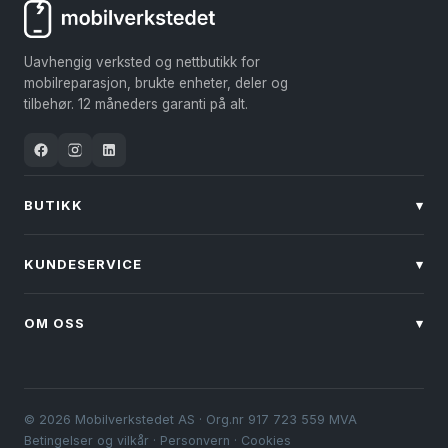
Uavhengig verksted og nettbutikk for
mobilreparasjon, brukte enheter, deler og
tilbehør. 12 måneders garanti på alt.
BUTIKK
▾
KUNDESERVICE
▾
OM OSS
▾
© 2026 Mobilverkstedet AS · Org.nr 917 723 559 MVA
Betingelser og vilkår
·
Personvern
·
Cookies