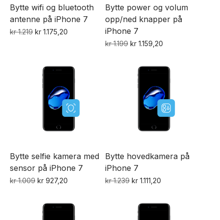
Bytte wifi og bluetooth
Bytte power og volum
antenne på iPhone 7
opp/ned knapper på
iPhone 7
Opprinnelig
Nåværende
kr
1.219
kr
1.175,20
pris
pris
Opprinnelig
Nåværende
kr
1.199
kr
1.159,20
var:
er:
pris
pris
kr 1.219.
kr 1.175,20.
var:
er:
kr 1.199.
kr 1.159,20.
Bytte selfie kamera med
Bytte hovedkamera på
sensor på iPhone 7
iPhone 7
Opprinnelig
Nåværende
Opprinnelig
Nåværende
kr
1.009
kr
927,20
kr
1.239
kr
1.111,20
pris
pris
pris
pris
var:
er:
var:
er:
kr 1.009.
kr 927,20.
kr 1.239.
kr 1.111,20.