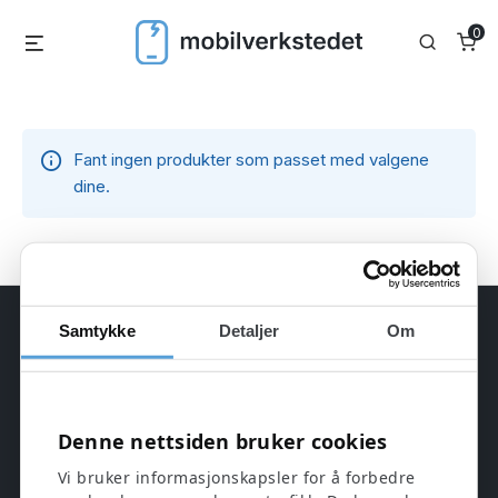
Skip
0
Menu
Search
to
content
Fant ingen produkter som passet med valgene
dine.
Samtykke
Detaljer
Om
Denne nettsiden bruker cookies
Uavhengig verksted og nettbutikk for
Vi bruker informasjonskapsler for å forbedre
mobilreparasjon, brukte enheter, deler og