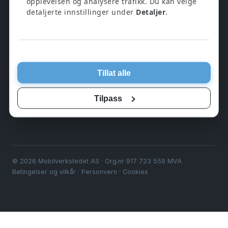
opplevelsen og analysere trafikk. Du kan velge
tilbehør. 12 måneders garanti på alt.
detaljerte innstillinger under
Detaljer
.
BUTIKK
▾
Tillat alle
KUNDESERVICE
▾
Tilpass
OM OSS
▾
© 2026 Mobilverkstedet AS · Org.nr 917 723 559 MVA
Betingelser og vilkår
·
Personvern
·
Cookies