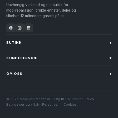
kan
Uavhengig verksted og nettbutikk for
velges
mobilreparasjon, brukte enheter, deler og
på
tilbehør. 12 måneders garanti på alt.
produktsiden
BUTIKK
▾
KUNDESERVICE
▾
OM OSS
▾
© 2026 Mobilverkstedet AS · Org.nr 917 723 559 MVA
Betingelser og vilkår
·
Personvern
·
Cookies