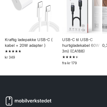
Kraftig ladepakke USB-C (
USB-C til USB-C
kabel + 20W adapter )
hurtigladekabel 60W (0,3
3m) (CA188)
Vurdert
kr
349
4.79
Vurdert
av 5
fra
kr
179
4.50
Dette
av 5
produktet
har
flere
varianter.
Alternativene