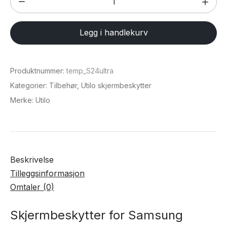
for
Samsung
Legg i handlekurv
Galaxy
S24
Ultra
Produktnummer:
temp_S24ultra
antall
Kategorier:
Tilbehør
,
Utilo skjermbeskytter
Merke:
Utilo
Beskrivelse
Tilleggsinformasjon
Omtaler (0)
Skjermbeskytter for Samsung