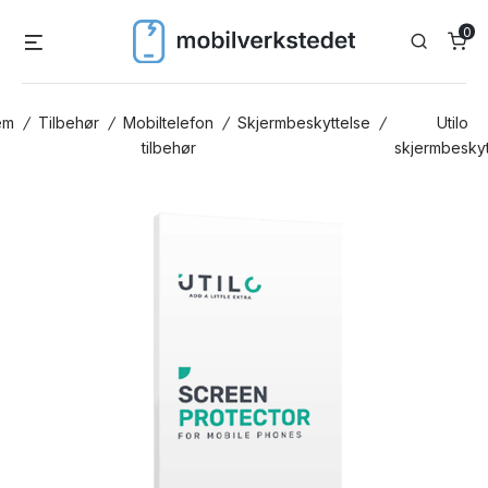
Skip
0
Menu
Search
to
content
em
/
Tilbehør
/
Mobiltelefon
/
Skjermbeskyttelse
/
Utilo
tilbehør
skjermbeskyt