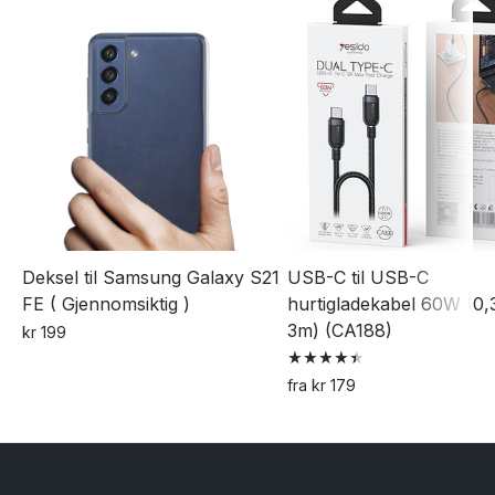
Deksel til Samsung Galaxy S21
USB-C til USB-C
FE ( Gjennomsiktig )
hurtigladekabel 60W (0,3
3m) (CA188)
kr
199
Vurdert
fra
kr
179
4.50
Dette
av 5
produktet
har