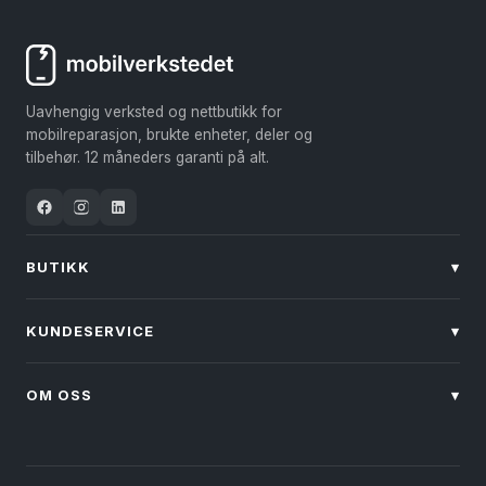
flere
varianter.
Alternativene
kan
Uavhengig verksted og nettbutikk for
velges
mobilreparasjon, brukte enheter, deler og
på
tilbehør. 12 måneders garanti på alt.
produktsiden
BUTIKK
▾
KUNDESERVICE
▾
OM OSS
▾