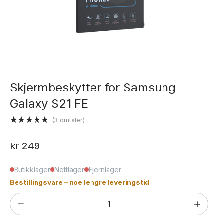
Skjermbeskytter for Samsung
Galaxy S21 FE
(
3
omtaler)
Vurdert
3
5.00
av 5
kr
249
basert på
kundevurderinger
Butikklager
Nettlager
Fjernlager
Bestillingsvare – noe lengre leveringstid
Skjermbeskytter
for