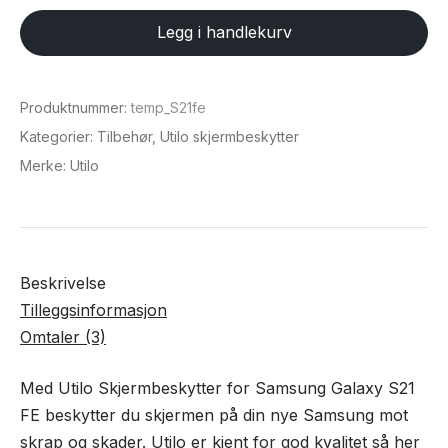
Samsung
Legg i handlekurv
Galaxy
S21
FE
Produktnummer:
temp_S21fe
antall
Kategorier:
Tilbehør
,
Utilo skjermbeskytter
Merke:
Utilo
Beskrivelse
Tilleggsinformasjon
Omtaler (3)
Med Utilo Skjermbeskytter for Samsung Galaxy S21
FE beskytter du skjermen på din nye Samsung mot
skrap og skader. Utilo er kjent for god kvalitet så her