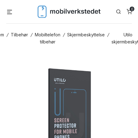
Skip
0
Menu
Search
to
content
em
/
Tilbehør
/
Mobiltelefon
/
Skjermbeskyttelse
/
Utilo
tilbehør
skjermbeskyt