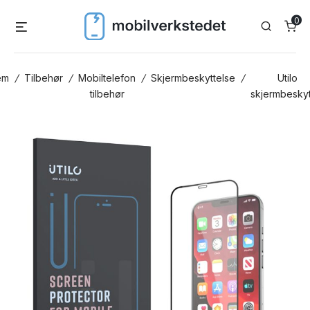
Skip
0
Menu
Search
to
content
em
/
Tilbehør
/
Mobiltelefon
/
Skjermbeskyttelse
/
Utilo
tilbehør
skjermbeskyt