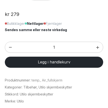
kr
279
Butikklager
Nettlager
Fjernlager
Sendes samme eller neste virkedag
Skjermbeskytter
for
iPhone
Legg i handlekurv
Air
antall
Produktnummer:
temp_ Air_fullskjerm
Kategorier:
Tilbehør
,
Utilo skjermbeskytter
Stikkord:
Utilo skjermbeskytter
Merke:
Utilo