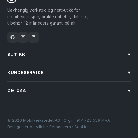
velges
Uavhengig verksted og nettbutikk for
på
mobilreparasjon, brukte enheter, deler og
produktsiden
tilbehør. 12 måneders garanti på alt.
BUTIKK
▾
KUNDESERVICE
▾
OM OSS
▾
© 2026 Mobilverkstedet AS · Org.nr 917 723 559 MVA
Betingelser og vilkår
·
Personvern
·
Cookies