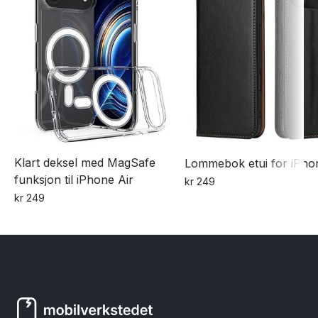
Klart deksel med MagSafe
Lommebok etui for iPho
funksjon til iPhone Air
kr
249
Dette
kr
249
produktet
har
flere
varianter.
Alternativene
kan