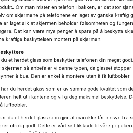
rodukt.. Om man mister en telefon i bakken, er det stor sjan
selv om skjermene på telefonene er laget av ganske kraftig 
e er laget slik at skjermen beholder følsomheten og funge
ngere. Det kan være mye penger å spare på å beskytte skj
 kraftige beskyttelsen montert på skjermen.
beskyttere
du et herdet glass som beskytter telefonen din meget godt
skjermen så anbefaler vi denne typen, da glasset stopper li
ynner å bue. Den er enkel å montere uten å få luftbobler.
har du herdet glass som er av samme gode kvalitet som d
teren helt ut i kantene og vil gi deg maksimal beskyttelse. 
å luftbobler.
ar du et herdet glass som gjør at man ikke får innsyn fra si
rer utrolig godt. Dette er vårt sist tilskudd til våre populæ