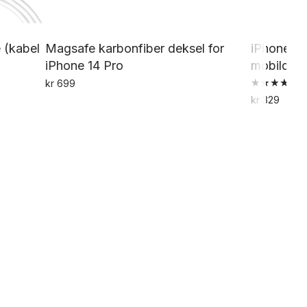
 (kabel
Magsafe karbonfiber deksel for
iPhone 14
iPhone 14 Pro
mobildeks
kr
699
Vurdert
kr
329
4.00
av 5