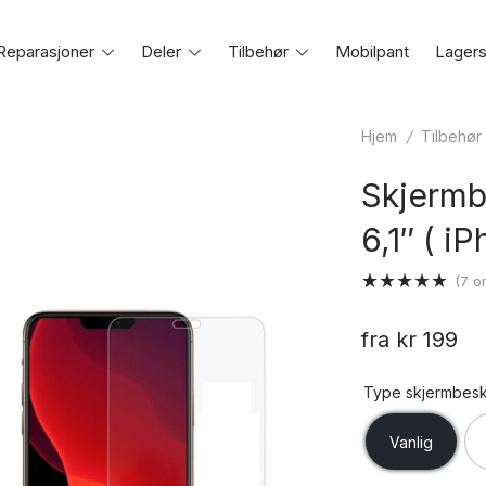
Reparasjoner
Toggle
Deler
Toggle
Tilbehør
Toggle
Mobilpant
Lagers
e
menu
menu
menu
Hjem
/
Tilbehør
Skjermb
6,1″ ( i
(
7
om
Vurdert
7
4.86
av 5
fra
kr
199
basert på
kundevurderinger
Type skjermbesk
Vanlig