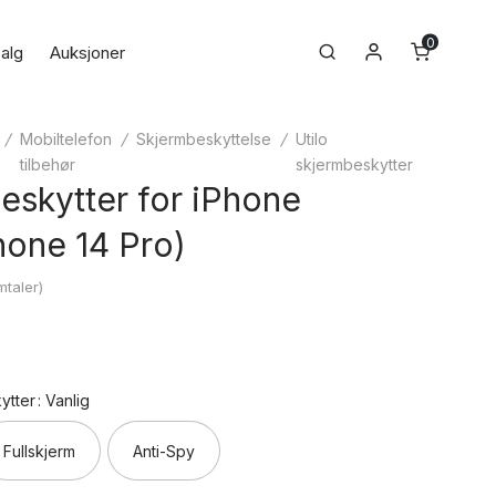
0
Min konto
Search
alg
Auksjoner
/
Mobiltelefon
/
Skjermbeskyttelse
/
Utilo
tilbehør
skjermbeskytter
eskytter for iPhone
Phone 14 Pro)
taler)
ytter
: Vanlig
Fullskjerm
Anti-Spy