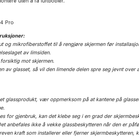
ontere uten å få luftbobler.
14 Pro
truksjoner:
ut og mikrofiberstoffet til å rengjøre skjermen før installasjo
lseslaget av limsiden.
 forsiktig mot skjermen.
n av glasset, så vil den limende delen spre seg jevnt over a
r et glassprodukt, vær oppmerksom på at kantene på glasse
e.
nes for gjenbruk, kan det klebe seg i en grad der skjermbesk
Det anbefales ikke å vekke glassbeskytteren når den er påfø
even kraft som installerer eller fjerner skjermbeskytteren, 