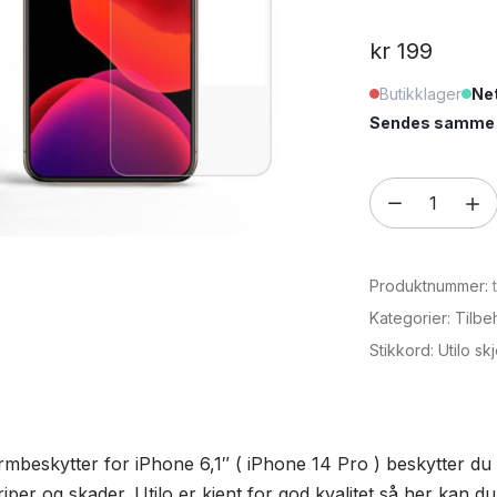
kr
199
Butikklager
Net
Sendes samme e
Skjermbeskytt
for
iPhone
Produktnummer:
6,1"
(
Kategorier:
Tilbe
iPhone
Stikkord:
Utilo sk
14
Pro)
antall
beskytter for iPhone 6,1″ ( iPhone 14 Pro ) beskytter du
per og skader. Utilo er kjent for god kvalitet så her kan d