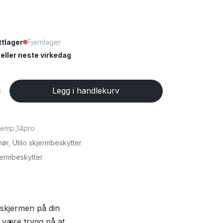
tlager
Fjernlager
ller neste virkedag
er
Legg i handlekurv
temp_14pro
hør
,
Utilo skjermbeskytter
jermbeskytter
 skjermen på din
u være trygg på at