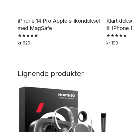
iPhone 14 Pro Apple silikondeksel
Klart dek
med MagSafe
til iPhone 
Vurdert
Vurdert
kr
629
kr
199
5.00
5.00
Dette
av 5
av 5
produktet
har
Lignende produkter
flere
varianter.
Alternativene
kan
velges
på
produktsiden