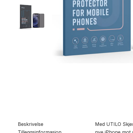
Beskrivelse
Med UTILO Skjerm
Tilleggsinformasjon
nye iPhone mot ri