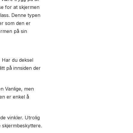
se for at skjermen
glass. Denne typen
rer som den er
ermen på sin
. Har du deksel
tt på innsiden der
en Vanlige, men
Den er enkel å
de vinkler. Utrolig
re skjermbeskyttere.