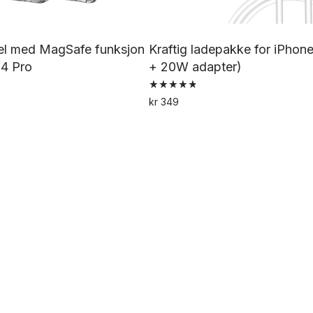
sel med MagSafe funksjon
Kraftig ladepakke for iPhone
14 Pro
+ 20W adapter)
Vurdert
kr
349
4.82
av 5