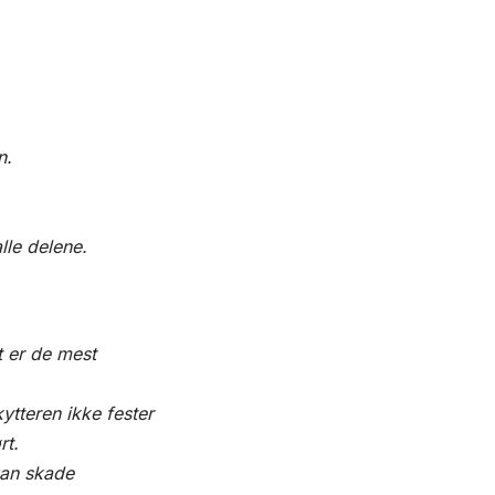
n.
lle delene.
t er de mest
ytteren ikke fester
rt.
kan skade