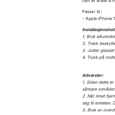
Den er enkel å m
Passer til :
– Apple iPhone 
Installasjonsins
1. Bruk alkoholkl
2. Trekk beskytte
3. Juster glasset
4. Trykk på midte
Advarsler:
1. Siden dette e
sårbare områden
2. Når limet fjer
seg til enheten. 
3. Bruk av overdr