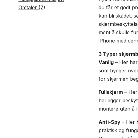
Omtaler (7)
du får et godt p
kan bli skadet, 
skjermbeskyttels
ment å skulle fu
iPhone med denne
3 Typer skjerm
Vanlig
– Her har 
som bygger over 
for skjermen beg
Fullskjerm
– Her 
her ligger beskyt
montere uten å f
Anti-Spy
– Her h
praktisk og funge