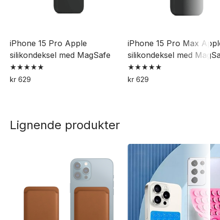
iPhone 15 Pro Apple
iPhone 15 Pro Max Appl
silikondeksel med MagSafe
silikondeksel med MagS
Vurdert
Vurdert
kr
629
kr
629
5.00
5.00
Dette
Dette
av 5
av 5
produktet
produktet
har
har
Lignende produkter
flere
flere
varianter.
varianter.
Alternativene
Alternativene
kan
kan
velges
velges
på
på
produktsiden
produktsiden