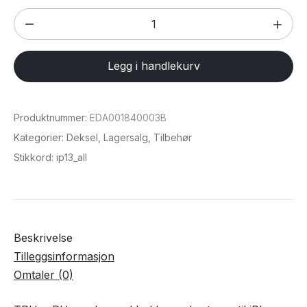
TPU
+
PU
Legg i handlekurv
-
veske
med
Produktnummer:
EDA001840003B
holder
Kategorier:
Deksel
,
Lagersalg
,
Tilbehør
og
Stikkord:
ip13_all
kortspor
til
iPhone
13
Beskrivelse
Pro
Tilleggsinformasjon
antall
Omtaler (0)