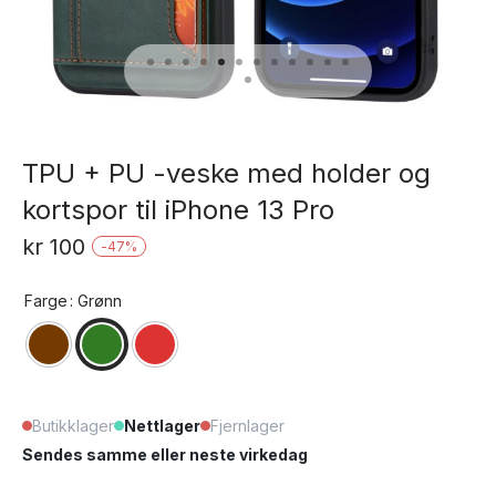
TPU + PU -veske med holder og
kortspor til iPhone 13 Pro
kr
100
-
47
%
Farge
: Grønn
Butikklager
Nettlager
Fjernlager
Sendes samme eller neste virkedag