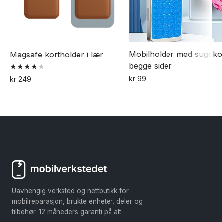
Mobilholder med sugek
Magsafe kortholder i lær
begge sider
Vurdert
kr
99
kr
249
4.19
Dette
Dette
av 5
produktet
produktet
har
har
flere
flere
varianter.
varianter.
Alternativene
Alternativene
kan
kan
velges
velges
Uavhengig verksted og nettbutikk for
på
på
mobilreparasjon, brukte enheter, deler og
produktsiden
produktsiden
tilbehør. 12 måneders garanti på alt.