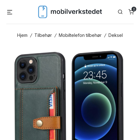
Skip
0
Menu
Search
to
content
Hjem
/
Tilbehør
/
Mobiltelefon tilbehør
/
Deksel