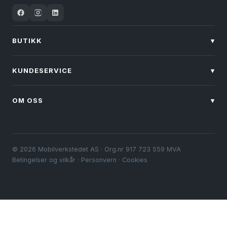
BUTIKK
▾
KUNDESERVICE
▾
OM OSS
▾
© 2026 Mobilverkstedet AS · Org.nr 917 723 559 MVA
Betingelser og vilkår
·
Personvern
·
Cookies