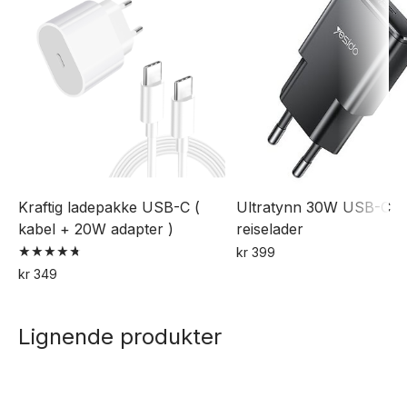
Kraftig ladepakke USB-C (
Ultratynn 30W USB-C
kabel + 20W adapter )
reiselader
kr
399
Vurdert
kr
349
4.79
av 5
Lignende produkter