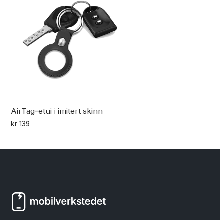
AirTag-etui i imitert skinn
kr
139
Dette
produktet
har
flere
varianter.
Alternativene
kan