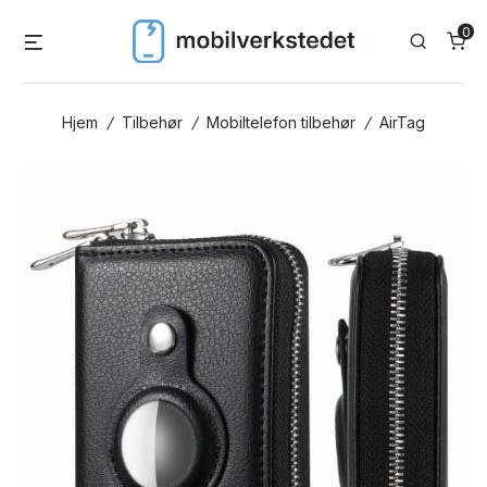
Skip
0
Menu
Search
to
content
Hjem
/
Tilbehør
/
Mobiltelefon tilbehør
/
AirTag