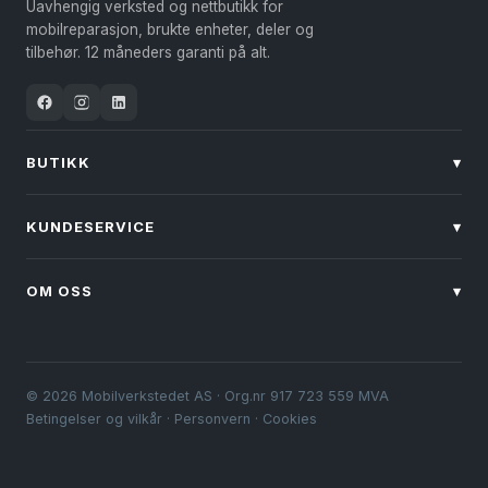
Uavhengig verksted og nettbutikk for
velges
mobilreparasjon, brukte enheter, deler og
på
tilbehør. 12 måneders garanti på alt.
produktsiden
BUTIKK
▾
KUNDESERVICE
▾
OM OSS
▾
© 2026 Mobilverkstedet AS · Org.nr 917 723 559 MVA
Betingelser og vilkår
·
Personvern
·
Cookies