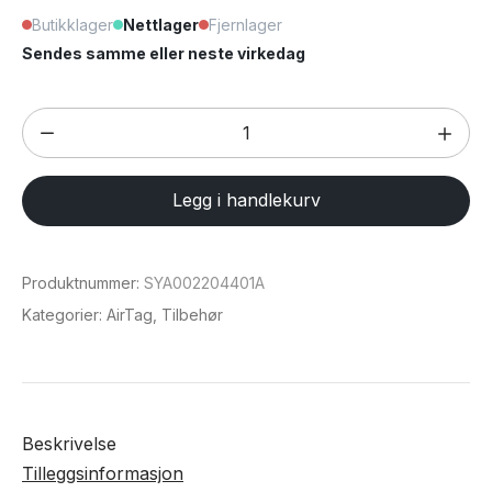
Butikklager
Nettlager
Fjernlager
Sendes samme eller neste virkedag
AirTag-
lommebok
med
Legg i handlekurv
glidelåslukking
antall
Produktnummer:
SYA002204401A
Kategorier:
AirTag
,
Tilbehør
Beskrivelse
Tilleggsinformasjon