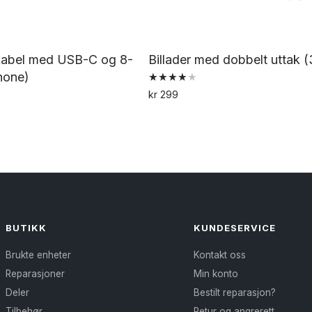
ekabel med USB-C og 8-
Billader med dobbelt uttak 
Phone)
Vurdert
kr
299
4.00
av 5
BUTIKK
KUNDESERVICE
Brukte enheter
Kontakt oss
Reparasjoner
Min konto
Deler
Bestilt reparasjon?
Tilbehør
Retur og angrerett