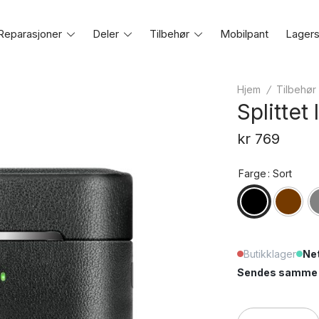
Reparasjoner
Toggle
Deler
Toggle
Tilbehør
Toggle
Mobilpant
Lagers
e
menu
menu
menu
Hjem
/
Tilbehør
Splittet
kr
769
Farge
: Sort
Butikklager
Net
Sendes samme e