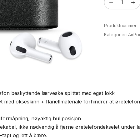
Splittet
lær
etui
Produktnummer:
for
AirPods
Kategorier:
AirPo
3
antall
efon beskyttende lærveske splittet med eget lokk
et med okseskinn + flanellmateriale forhindrer at øretelefon
nformåpning, nøyaktig hullposisjon.
ekabel, ikke nødvendig å fjerne øretelefondekselet under la
-tapt og lett å bære.