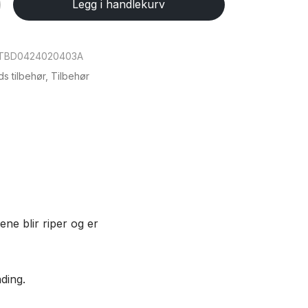
Legg i handlekurv
TBD0424020403A
ds tilbehør
,
Tilbehør
ene blir riper og er
ding.