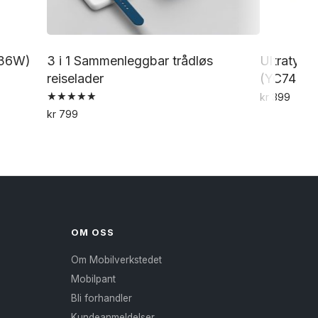
(36W)
3 i 1 Sammenleggbar trådløs
Ultratynn
reiselader
(YC74)
kr
399
Vurdert
kr
799
5.00
Dette
av 5
produktet
har
flere
varianter.
Alternativene
OM OSS
kan
Om Mobilverkstedet
velges
Mobilpant
på
Bli forhandler
produktsiden
Kundeanmeldelser