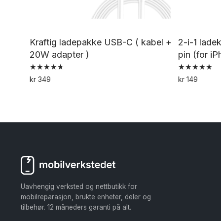
Kraftig ladepakke USB-C ( kabel +
2-i-1 lad
20W adapter )
pin (for i
Vurdert
Vurdert
kr
349
kr
149
4.79
5.00
av 5
av 5
Uavhengig verksted og nettbutikk for
mobilreparasjon, brukte enheter, deler og
tilbehør. 12 måneders garanti på alt.