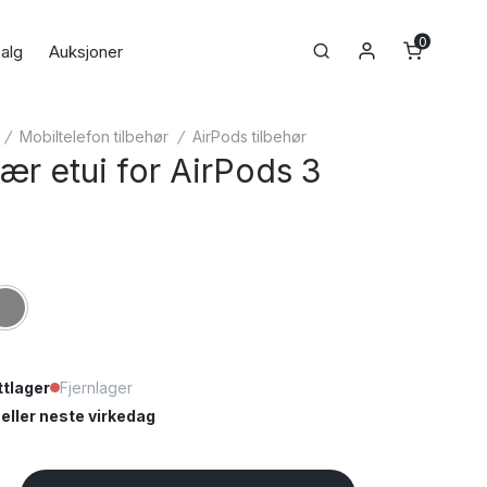
0
Min konto
Search
alg
Auksjoner
/
Mobiltelefon tilbehør
/
AirPods tilbehør
 lær etui for AirPods 3
tlager
Fjernlager
ller neste virkedag