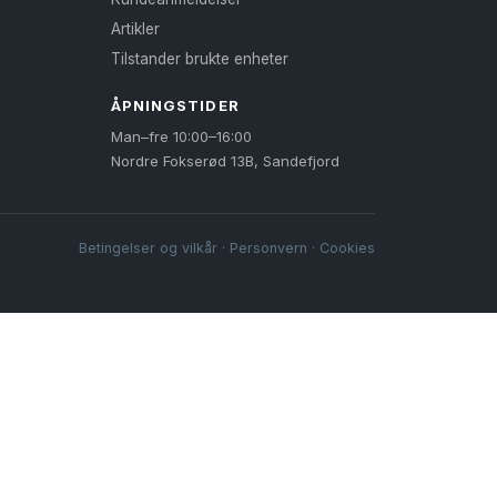
Artikler
Tilstander brukte enheter
ÅPNINGSTIDER
Man–fre 10:00–16:00
Nordre Fokserød 13B, Sandefjord
Betingelser og vilkår
·
Personvern
·
Cookies