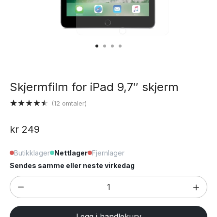
Skjermfilm for iPad 9,7″ skjerm
(
12
omtaler)
Vurdert
12
4.50
av 5
kr
249
basert på
kundevurderinger
Butikklager
Nettlager
Fjernlager
Sendes samme eller neste virkedag
Skjermfilm
for
iPad
Legg i handlekurv