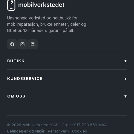
Alternativene
Alternativene
kan
kan
Uavhengig verksted og nettbutikk for
velges
velges
mobilreparasjon, brukte enheter, deler og
på
på
tilbehør. 12 måneders garanti på alt.
produktsiden
produktsiden
BUTIKK
▾
KUNDESERVICE
▾
OM OSS
▾
© 2026 Mobilverkstedet AS · Org.nr 917 723 559 MVA
Betingelser og vilkår
·
Personvern
·
Cookies