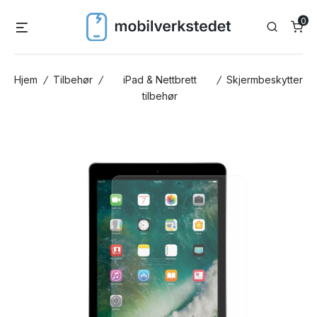
Skip
0
Menu
Search
to
content
Hjem
/
Tilbehør
/
iPad & Nettbrett
/
Skjermbeskytter
tilbehør