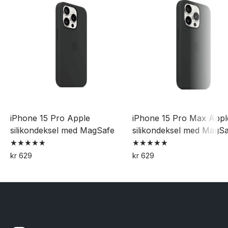
iPhone 15 Pro Apple
iPhone 15 Pro Max Appl
silikondeksel med MagSafe
silikondeksel med MagS
Vurdert
Vurdert
kr
629
kr
629
5.00
5.00
Dette
Dette
av 5
av 5
produktet
produktet
har
har
flere
flere
varianter.
varianter.