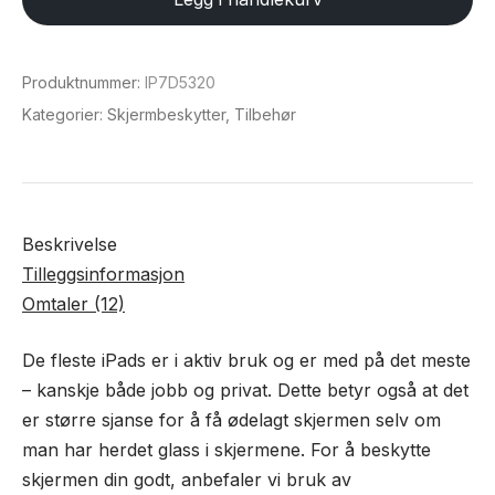
9,7"
skjerm
antall
Produktnummer:
IP7D5320
Kategorier:
Skjermbeskytter
,
Tilbehør
Beskrivelse
Tilleggsinformasjon
Omtaler (12)
De fleste iPads er i aktiv bruk og er med på det meste
– kanskje både jobb og privat. Dette betyr også at det
er større sjanse for å få ødelagt skjermen selv om
man har herdet glass i skjermene. For å beskytte
skjermen din godt, anbefaler vi bruk av