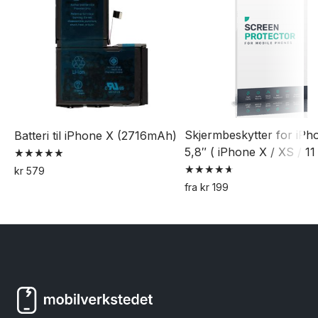
Skjermbeskytter for iPh
Batteri til iPhone X (2716mAh)
5,8″ ( iPhone X / XS / 11
Vurdert
kr
579
5.00
Vurdert
av 5
fra
kr
199
4.69
Dette
av 5
produktet
har
flere
varianter.
Alternativene