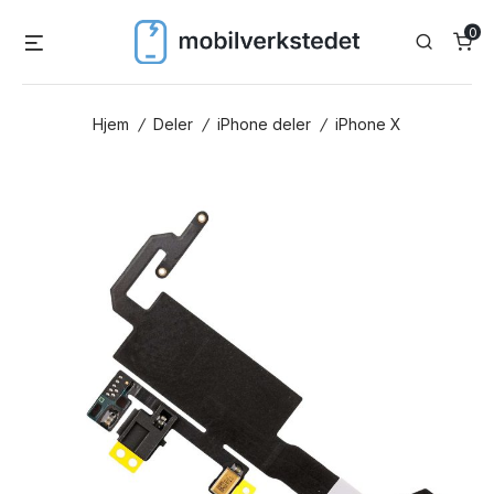
Skip
0
Menu
Search
to
content
Hjem
/
Deler
/
iPhone deler
/
iPhone X