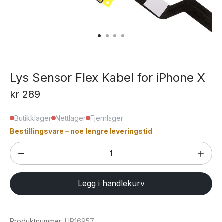
Lys Sensor Flex Kabel for iPhone X
kr
289
Butikklager
Nettlager
Fjernlager
Bestillingsvare – noe lengre leveringstid
Lys
Sensor
Flex
Legg i handlekurv
Kabel
for
iPhone
Produktnummer:
UR16957