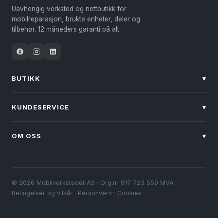
kan
Uavhengig verksted og nettbutikk for
velges
mobilreparasjon, brukte enheter, deler og
på
tilbehør. 12 måneders garanti på alt.
produktsiden
BUTIKK
▾
KUNDESERVICE
▾
OM OSS
▾
© 2026 Mobilverkstedet AS · Org.nr 917 723 559 MVA
Betingelser og vilkår
·
Personvern
·
Cookies